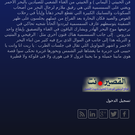
فن الخبيتي ( اليماني ) و الخبيتي من الغناء الشعبي للصيادين بالبحر الأحمر
ويغني على السمسمية التي هي رفيق ملازم لرجال البحر من أصحاب
السكونات والنسابيك الكبيرة التي تقطع البحر ذهاباً وإياباً في رحلات
الغوص والصيد فكان البحارة بعد الفراغ من عملهم يجلسون على ظهر
السفينة يتوسطهم عازف السمسمية ليرددوا ألحاناً شجيه تحاكي في
ترجيعها موج البحر الهادر ويشارك الباقون في الغناء والتصفيق بإيقاع واحد
مدروس . إلى جانب السمسمية هناك فنون أخري مثل : الرفيحي و المتيني
و التربله هذا إلى جانب فن الموال الذي برع فيه كثير من ابناء البحر
الاحمر و اشهر المواويل اللي تقال فى جلسات الطرب : يا ريت انا وانت يا
حبيبى فى جزيرة ما يغشاها غير الشمس وبحورها غزيرة نحكى سوا قصة
هوى مابينا جميلة و ما يجينا عزول لا فى هورى ولا فى فلوكة ولا قطيرة
تسجيل الدخول