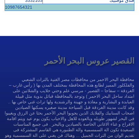
فندق موفنبيك
3332103
10
9
8
7
6
5
4
3
2
1
القصير عروس البحر الأحمر
محافظة البحر الاحمر من محافظات مصر الغنية بالتراث الشعبي
والفلكلور المميز لطابع هذه المحافظة بمختلف المدن بها ( رأس غارب –
الغردقة – سفاجا – القصير - مرسي علم وحتي حلايب والشلاتين على
امتداد ساحل البحر الاحمر ) وتوجد بالمحافظة قبائل بدوية مثل قبيلة
العبابدة و البشارية و معاذة و جهينة والرشندية ولها تراث غني خاص بها ..
وقد كانت مدينة الغردقة قبل السياحة مدينة صغيره يسكنها الصيادين
اصحاب السنابيك والفلايك الذين يجوبوا البحر الأحمر بحثا عن الرزق ويغيبوا
فى البحر لشهور طويله وبالعوده للاهل والاحباب يكون يوم عيد ويتم اقامة
الافراح و غناء الاغاني الخاصة بالصيادين وبالبحر . فى جميع المناسبات
السعيدة تكون الة السمسمية والة الطنبوره هي القاسم المشتركة فى
تقديم الوان من التراث الجميل ... وهناك فن يغني على الة السمسمية وهو