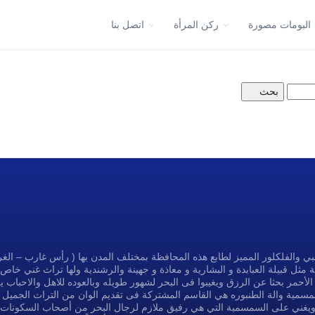
البومات مصورة
ركن المرأة
اتصل بنا
ي والفلكلور المميز لطابع هذه المحافظة بمختلف المدن بها ( رأس غارب – ال
 مثل قبيلة العبابدة و البشارية و معاذة و جهينة والرشندية ولها تراث غني خاص 
الأحمر بحثا عن الرزق ويغيبوا فى البحر لشهور طويله وبالعوده للاهل والاحباب يك
سمسمية والة الطنبوره هي القاسم المشتركة فى تقديم الوان من التراث الجميل 
ر ويغني على السمسمية التي هي رفيق ملازم لرجال البحر من أصحاب السكونات والن