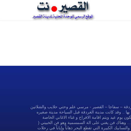
غردقة – سفاجا – القصير - مرسي علم وحتي حلايب والشلاتين
بها .. وقد كانت مدينة الغردقة قبل السياحة مدينة صغيره
ون يوم عيد ويتم اقامة الافراح و غناء الاغاني الخاصة
... وهناك فن يغني على الة السمسمية وهو فن الخبيتي (
سابيك الكبيرة التي تقطع البحر ذهاباً وإياباً في رحلات