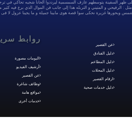
 ظهر السفينة يتوسطهم عازف السمسمية ليرددوا ألحاناً شجيه تحاكي في ترجيعه
: الرفيحي و المتيني و التربله هذا إلى جانب فن الموال الذي برع فيه كثير م
الشمس وبحورها غزيرة نحكى سوا قصة هوى مابينا جميلة و ما يجينا عزول لا فى
روابط سري
عن القصير
دليل الفنادق
البومات مصورة
دليل المطاعم
أرشيف الفيديو
دليل المحلات
عن القصير
ارقام القصير
وظائف شاغرة
دليل خدمات صحية
مواقع هامة
خدمات أخرى