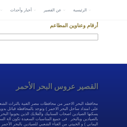
الرئيسية
عن القصير
أخبار وأحداث
أرقام وعناوين المطاعم
القصير عروس البحر الأحمر
محافظة البحر الاحمر من محافظات مصر الغنية بالتراث الشعب
على امتداد ساحل البحر الاحمر ) وتوجد بالمحافظة قبائل بدوية
يسكنها الصيادين اصحاب السنابيك والفلايك الذين يجوبوا البحر 
بالصيادين وبالبحر . فى جميع المناسبات السعيدة تكون الة ال
اليماني ) و الخبيتي من الغناء الشعبي للصيادين بالبحر الأحم