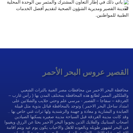
 يأتي ذلك في إطار التعاون المشترك والمثمر بين الوحدة المحلية 
لمدينة القصير ومديرية الشؤون الصحية لتقديم أفضل الخدمات 
الطبية للمواطنين. 
القصير عروس البحر الأحمر
محافظة البحر الاحمر من محافظات مصر الغنية بالتراث الشعبي
والفلكلور المميز لطابع هذه المحافظة بمختلف المدن بها ( رأس غارب –
الغردقة – سفاجا – القصير - مرسي علم وحتي حلايب والشلاتين على
امتداد ساحل البحر الاحمر ) وتوجد بالمحافظة قبائل بدوية مثل قبيلة
العبابدة و البشارية و معاذة و جهينة والرشندية ولها تراث غني خاص بها ..
وقد كانت مدينة الغردقة قبل السياحة مدينة صغيره يسكنها الصيادين
اصحاب السنابيك والفلايك الذين يجوبوا البحر الأحمر بحثا عن الرزق ويغيبوا
فى البحر لشهور طويله وبالعوده للاهل والاحباب يكون يوم عيد ويتم اقامة
الافراح و غناء الاغاني الخاصة بالصيادين وبالبحر . فى جميع المناسبات