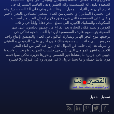
السعيدة تكون الة السمسمية والة الطنبوره هي القاسم المشتركة فى
تقديم الوان من التراث الجميل ... وهناك فن يغني على الة السمسمية وهو
فن الخبيتي ( اليماني ) و الخبيتي من الغناء الشعبي للصيادين بالبحر الأحمر
ويغني على السمسمية التي هي رفيق ملازم لرجال البحر من أصحاب
السكونات والنسابيك الكبيرة التي تقطع البحر ذهاباً وإياباً في رحلات
الغوص والصيد فكان البحارة بعد الفراغ من عملهم يجلسون على ظهر
السفينة يتوسطهم عازف السمسمية ليرددوا ألحاناً شجيه تحاكي في
ترجيعها موج البحر الهادر ويشارك الباقون في الغناء والتصفيق بإيقاع واحد
مدروس . إلى جانب السمسمية هناك فنون أخري مثل : الرفيحي و المتيني
و التربله هذا إلى جانب فن الموال الذي برع فيه كثير من ابناء البحر
الاحمر و اشهر المواويل اللي تقال فى جلسات الطرب : يا ريت انا وانت يا
حبيبى فى جزيرة ما يغشاها غير الشمس وبحورها غزيرة نحكى سوا قصة
هوى مابينا جميلة و ما يجينا عزول لا فى هورى ولا فى فلوكة ولا قطيرة
تسجيل الدخول