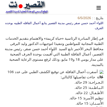
بتاريخ : :
6/5/2026
اللواء أحمد حسن صقر رئيس مدينة القصير يتابع أعمال القافله الطبيه بوحده
الجرف
في إطار المبادرة الرئاسية «حياة كريمة» والاهتمام بتقديم الخدمات 
الطبية المجانية للمواطنين وتنفيذا لتوجيهات الدكتور وليد البرقى 
محافظ البحر الأحمر تابع السيد  اللواء أحمد حسن صقر، رئيس مدينة 
القصير، أعمال القافلة الطبية التي أُقيمت بوحدة الجرف الصحية 
على مدار يومي 18 و19 مايو، وذلك لرفع مستوى الرعاية الصحية 
بالمدينة.
  أسفرت أعمال القافلة عن توقيع الكشف الطبي على عدد 106 
حالة  جاءت تفاصيلها كالتالي:
الـجـراحـة: 29 حالة.
الـبـاطـنـة: 25 حالة.
الأطـفـال: 22 حالة.
تنظيم الأسرة: 15 حالة.
الأّسـنـان: 15 حالة.