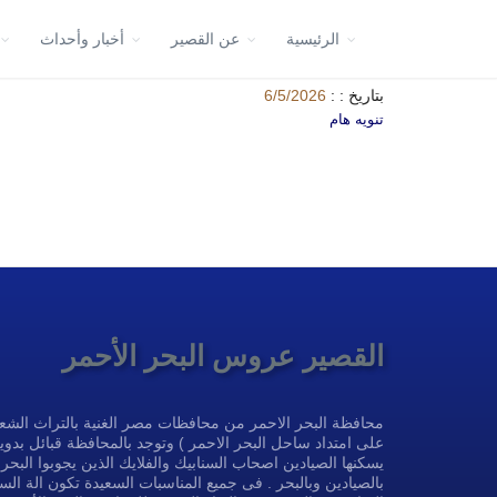
الرئيسية
عن القصير
أخبار وأحداث
بتاريخ : :
6/5/2026
تنويه هام
القصير عروس البحر الأحمر
محافظة البحر الاحمر من محافظات مصر الغنية بالتراث الشعب
على امتداد ساحل البحر الاحمر ) وتوجد بالمحافظة قبائل بدوية
يسكنها الصيادين اصحاب السنابيك والفلايك الذين يجوبوا البحر 
بالصيادين وبالبحر . فى جميع المناسبات السعيدة تكون الة ال