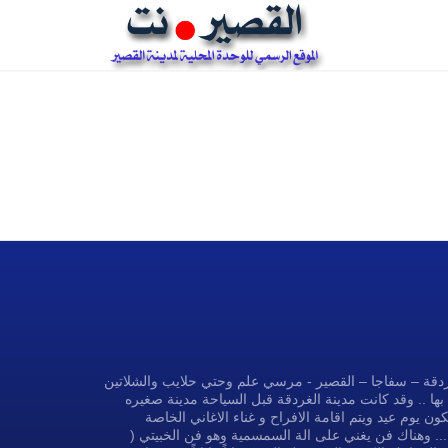
غردقة – سفاجا – القصير - مرسي علم وحتي حلايب والشلاتين
بها .. وقد كانت مدينة الغردقة قبل السياحة مدينة صغيره
ون يوم عيد ويتم اقامة الافراح و غناء الاغاني الخاصة
... وهناك فن يغني على الة السمسمية وهو فن الخبيتي (