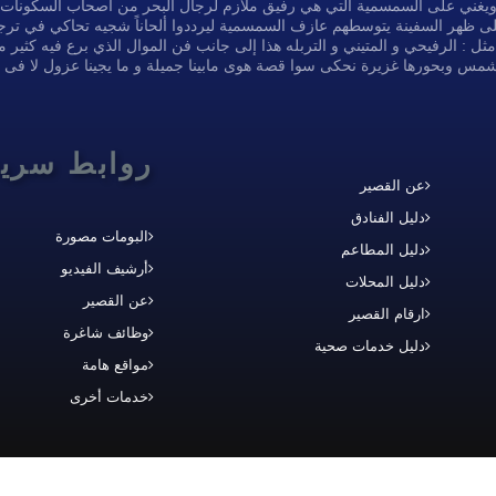
ر ويغني على السمسمية التي هي رفيق ملازم لرجال البحر من أصحاب السكونات والن
 ظهر السفينة يتوسطهم عازف السمسمية ليرددوا ألحاناً شجيه تحاكي في ترجيعه
: الرفيحي و المتيني و التربله هذا إلى جانب فن الموال الذي برع فيه كثير م
الشمس وبحورها غزيرة نحكى سوا قصة هوى مابينا جميلة و ما يجينا عزول لا فى
روابط سري
عن القصير
دليل الفنادق
البومات مصورة
دليل المطاعم
أرشيف الفيديو
دليل المحلات
عن القصير
ارقام القصير
وظائف شاغرة
دليل خدمات صحية
مواقع هامة
خدمات أخرى