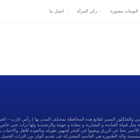
البومات مصورة
ركن المرأة
اتصل بنا
ي والفلكلور المميز لطابع هذه المحافظة بمختلف المدن بها ( رأس غارب – ال
 مثل قبيلة العبابدة و البشارية و معاذة و جهينة والرشندية ولها تراث غني خاص 
الأحمر بحثا عن الرزق ويغيبوا فى البحر لشهور طويله وبالعوده للاهل والاحباب يك
سمسمية والة الطنبوره هي القاسم المشتركة فى تقديم الوان من التراث الجميل 